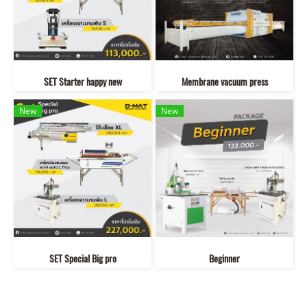
SET Starter happy new
Membrane vacuum press
New
New
SET Special Big pro
Beginner