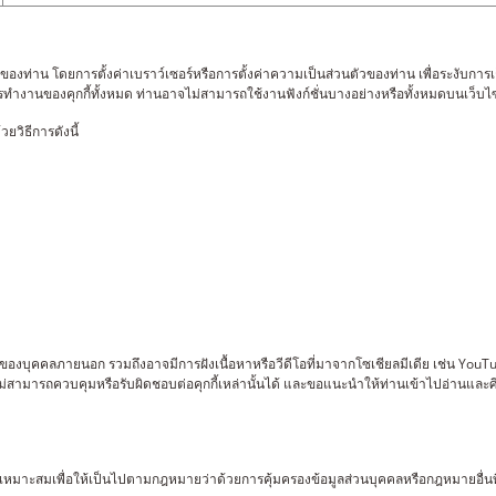
ท่าน โดยการตั้งค่าเบราว์เซอร์หรือการตั้งค่าความเป็นส่วนตัวของท่าน เพื่อระงับการเ
รทำงานของคุกกี้ทั้งหมด ท่านอาจไม่สามารถใช้งานฟังก์ชั่นบางอย่างหรือทั้งหมดบนเว็บไ
ยวิธีการดังนี้
ยของบุคคลภายนอก รวมถึงอาจมีการฝังเนื้อหาหรือวีดีโอที่มาจากโซเชียลมีเดีย เช่น YouTub
ไม่สามารถควบคุมหรือรับผิดชอบต่อคุกกี้เหล่านั้นได้ และขอแนะนำให้ท่านเข้าไปอ่านแล
มเหมาะสมเพื่อให้เป็นไปตามกฎหมายว่าด้วยการคุ้มครองข้อมูลส่วนบุคคลหรือกฎหมายอื่นท