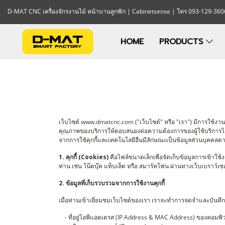
D-MAT CNC เครื่องจักรงานไม้ หน้าบานลูกฟัก | Cabinetsense | โทร 093-129-360
HOME
PRODUCTS
เว็บไซต์ www.dmatcnc.com ("เว็บไซต์" หรือ "เรา") มีการใช้งานคุ
คุณภาพของบริการให้ตอบสนองต่อความต้องการของผู้ใช้บริการได้ดีย
จากการใช้คุกกี้และเทคโนโลยีอื่นมีลักษณะเป็นข้อมูลส่วนบุคคล
1. คุกกี้ (Cookies)
คือไฟล์ขนาดเล็กเพื่อจัดเก็บข้อมูลการเข้าใช้งา
ท่าน เช่น โน๊ตบุ๊ค แท็บเล็ต หรือ สมาร์ทโฟน ผ่านทางเว็บเบราว์เซอ
2. ข้อมูลที่เก็บรวบรวมจากการใช้งานคุกกี้
เมื่อท่านเข้าเยี่ยมชมเว็บไซต์ของเรา เราจะทำการจดจำและบันทึก
- ที่อยู่ไอพีแอดเดรส (IP Address & MAC Address) ของคอมพิ