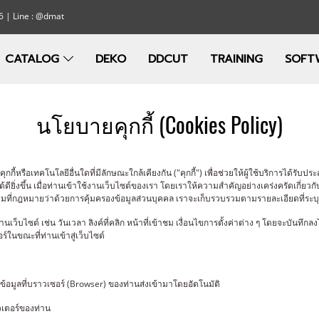
6 | Line : @dmat
CATALOG
DEKO
DDCUT
TRAINING
SOFT
นโยบายคุกกี้ (Cookies Policy)
กกี้หรือเทคโนโลยีอื่นใดที่มีลักษณะใกล้เคียงกัน ("คุกกี้") เพื่อช่วยให้ผู้ใช้บริการได้
ิ่งขึ้น เมื่อท่านเข้าใช้งานเว็บไซต์ของเรา โดยเราให้ความสำคัญอย่างเคร่งครัดเกี่ยวกับ
ตามที่กฎหมายว่าด้วยการคุ้มครองข้อมูลส่วนบุคคล เราจะเก็บรวบรวมตามรายละเอียดที่ระบ
นเว็บไซต์ เช่น วันเวลา ลิงค์ที่คลิก หน้าที่เข้าชม เงื่อนไขการตั้งค่าต่าง ๆ โดยจะบันทึก
ร์ในขณะที่ท่านเข้าสู่เว็บไซต์
ข้อมูลที่บราวเซอร์ (Browser) ของท่านส่งเข้ามาโดยอัตโนมัติ
วเตอร์ของท่าน