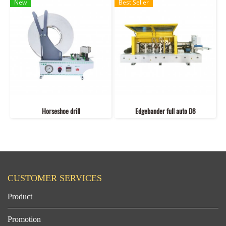
New
Best Seller
Horseshoe drill
Edgebander full auto D8
CUSTOMER SERVICES
Product
Promotion