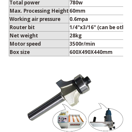
Total power
780w
Max. Processing Height
60mm
Working air pressure
0.6mpa
Router bit
1/4"x3/16" (can be other)
Net weight
28kg
Motor speed
3500r/min
Box size
600X490X440mm