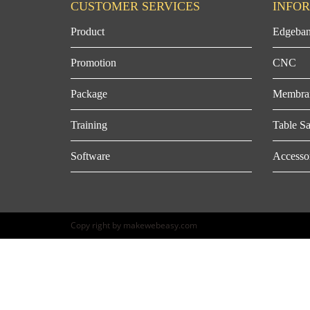
CUSTOMER SERVICES
INFO
Product
Edgeban
Promotion
CNC
Package
Membra
Training
Table S
Software
Accesso
Copy right by makewebeasy.com