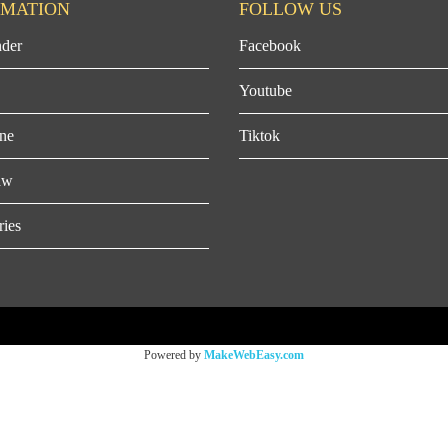
RMATION
FOLLOW US
der
Facebook
Youtube
ne
Tiktok
aw
ries
Powered by
MakeWebEasy.com